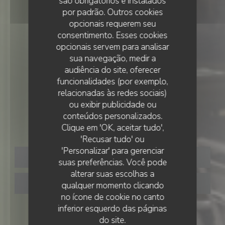
são obrigatórios e instalados
por padrão. Outros cookies
opcionais requerem seu
consentimento. Esses cookies
opcionais servem para analisar
sua navegação, medir a
audiência do site, oferecer
funcionalidades (por exemplo,
relacionadas às redes sociais)
•
CAEN
ou exibir publicidade ou
conteúdos personalizados.
Sacrée Mathilde
Clique em 'OK, aceitar tudo',
'Recusar tudo' ou
'Personalizar' para gerenciar
RESERVAR UMA MESA
suas preferências. Você pode
alterar suas escolhas a
CLIQUE E RECOLHA
qualquer momento clicando
no ícone de cookie no canto
inferior esquerdo das páginas
do site.