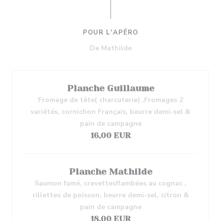
POUR L'APÉRO
De Mathilde
Planche Guillaume
Fromage de tête( charcuterie) ,Fromages 2
variétés, cornichon Français, beurre demi-sel &
pain de campagne
16,00 EUR
Planche Mathilde
Saumon fumé, crevettesflambées au cognac ,
rillettes de poisson, beurre demi-sel, citron &
pain de campagne
18,00 EUR