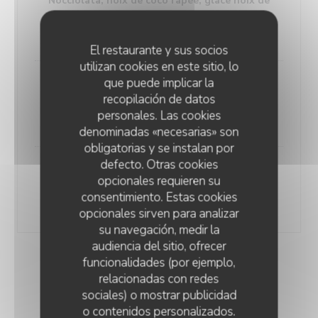
Nocciolata, noix de coco râpée, glace noix de
coco, chantilly
8,00 EUR
El restaurante y sus socios
utilizan cookies en este sitio, lo
que puede implicar la
Amarena
recopilación de datos
Glace Cassis, griottes amarena, Chantilly
personales. Las cookies
8,00 EUR
denominadas «necesarias» son
obligatorias y se instalan por
defecto. Otras cookies
opcionales requieren su
Supplément Chantilly
consentimiento. Estas cookies
2,00 EUR
opcionales sirven para analizar
su navegación, medir la
audiencia del sitio, ofrecer
funcionalidades (por ejemplo,
relacionadas con redes
sociales) o mostrar publicidad
o contenidos personalizados.