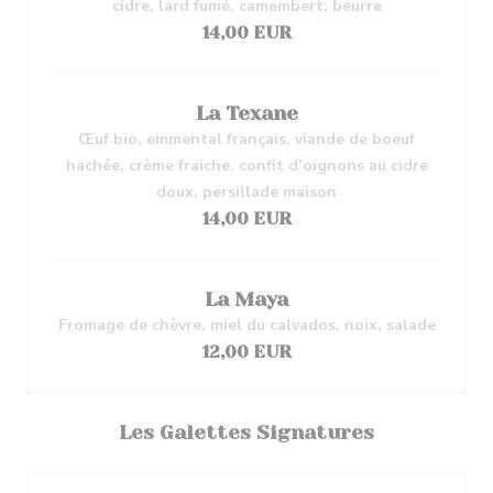
cidre, lard fumé, camembert, beurre
14,00 EUR
La Texane
Œuf bio, emmental français, viande de boeuf
hachée, crème fraiche, confit d’oignons au cidre
doux, persillade maison
14,00 EUR
La Maya
Fromage de chèvre, miel du calvados, noix, salade
12,00 EUR
Les Galettes Signatures