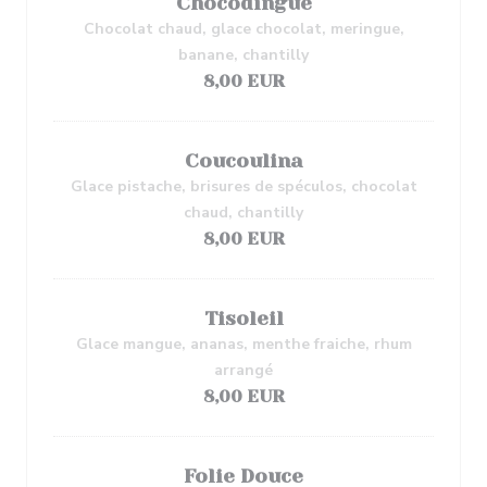
Chocodingue
Chocolat chaud, glace chocolat, meringue,
banane, chantilly
8,00 EUR
Coucoulina
Glace pistache, brisures de spéculos, chocolat
chaud, chantilly
8,00 EUR
Tisoleil
Glace mangue, ananas, menthe fraiche, rhum
arrangé
8,00 EUR
Folie Douce