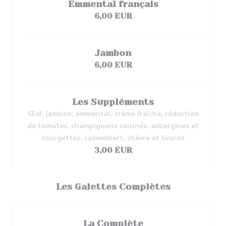
Emmental français
6,00 EUR
Jambon
6,00 EUR
Les Suppléments
Œuf, jambon, emmental, crème fraiche, réduction
de tomates, champignons cuisinés, aubergines et
courgettes, camembert, chèvre et livarot
3,00 EUR
Les Galettes Complètes
La Complète