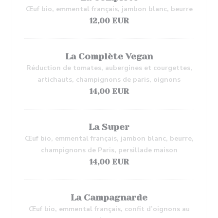
Œuf bio, emmental français, jambon blanc, beurre
12,00 EUR
La Complète Vegan
Réduction de tomates, aubergines et courgettes,
artichauts, champignons de paris, oignons
14,00 EUR
La Super
Œuf bio, emmental français, jambon blanc, beurre,
champignons de Paris, persillade maison
14,00 EUR
La Campagnarde
Œuf bio, emmental français, confit d’oignons au