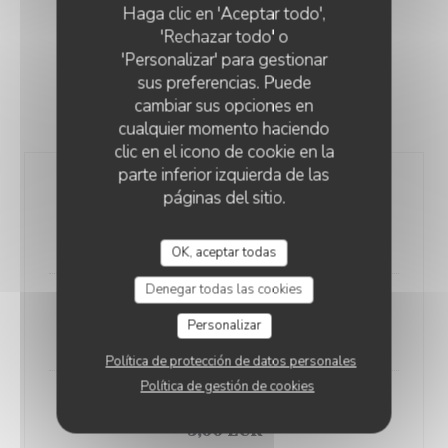
LES BOISSONS
Haga clic en 'Aceptar todo',
'Rechazar todo' o
'Personalizar' para gestionar
sus preferencias. Puede
cambiar sus opciones en
APÉRITIFS
cualquier momento haciendo
clic en el icono de cookie en la
parte inferior izquierda de las
Kir
páginas del sitio.
Cassis, mûre, pêche
5,00 EUR
OK, aceptar todas
Denegar todas las cookies
Kir Normand
Personalizar
5,00 EUR
Política de protección de datos personales
Política de gestión de cookies
Pommeau
5,00 EUR