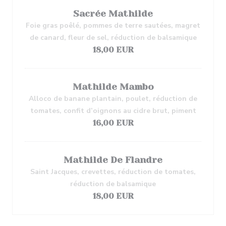
Sacrée Mathilde
Foie gras poêlé, pommes de terre sautées, magret
de canard, fleur de sel, réduction de balsamique
18,00 EUR
Mathilde Mambo
Alloco de banane plantain, poulet, réduction de
tomates, confit d’oignons au cidre brut, piment
16,00 EUR
Mathilde De Flandre
Saint Jacques, crevettes, réduction de tomates,
réduction de balsamique
18,00 EUR