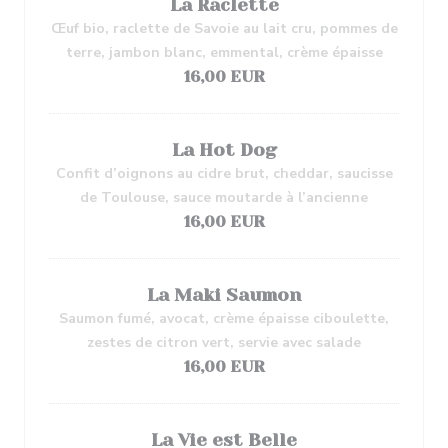
La Raclette
Œuf bio, raclette de Savoie au lait cru, pommes de
terre, jambon blanc, emmental, crème épaisse
16,00 EUR
La Hot Dog
Confit d’oignons au cidre brut, cheddar, saucisse
de Toulouse, sauce moutarde à l’ancienne
16,00 EUR
La Maki Saumon
Saumon fumé, avocat, crème épaisse ciboulette,
zestes de citron vert, servie avec salade
16,00 EUR
La Vie est Belle