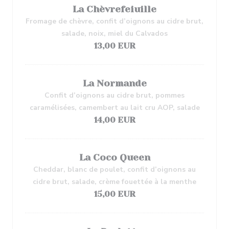
La Chèvrefeiuille
Fromage de chèvre, confit d’oignons au cidre brut,
salade, noix, miel du Calvados
13,00 EUR
La Normande
Confit d’oignons au cidre brut, pommes
caramélisées, camembert au lait cru AOP, salade
14,00 EUR
La Coco Queen
Cheddar, blanc de poulet, confit d’oignons au
cidre brut, salade, crème fouettée à la menthe
15,00 EUR